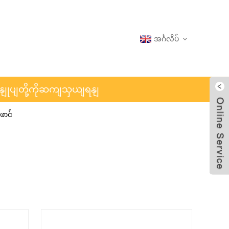
အင်္ဂလိပ်
ှနျုပျတို့ကိုဆကျသှယျရနျ
ာင်