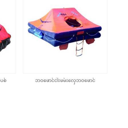
ပစ်
ဘဝဖောင်ငါးဖမ်းလှေဘဝဖောင်