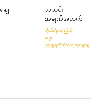
ျရနျ
သတင်း
အချက်အလက်
ကိုယ်တို့အကြောင်း
နယူး
ကြှနျုပျတို့ကိုဆကျသှယျရနျ