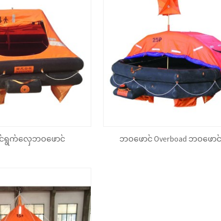
်ရွက်လှေဘဝဖောင်
ဘဝဖောင် Overboad ဘဝဖောင်