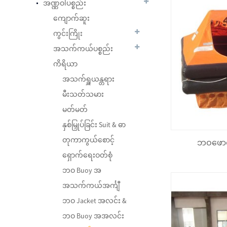
အဏ္ဏဝါပစ္စည်း
ကျောက်ဆူး
ကွင်းကြိုး
အသက်ကယ်ပစ္စည်း
ကိရိယာ
အသက်ရှူယန္တရား
မီးသတ်သမား
မတ်မတ်
Fire Trolley Station
နှစ်မြှုပ်ခြင်း Suit & ဓာ
တုကာကွယ်စောင့်
ဘဝဖောင
ရှောက်ရေးဝတ်စုံ
ဘဝ Buoy အ
Foam Lifejacket JDW-JL-I
အသက်ကယ်အင်္ကျီ
ဘဝ Jacket အလင်း &
ဘဝ Buoy အအလင်း