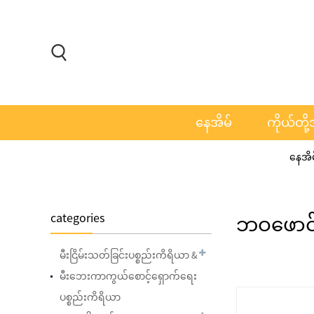
နေအိမ်
ကိုယ်တို
နေအိမ
categories
ဘဝဖောင
မီးငြိမ်းသတ်ခြင်းပစ္စည်းကိရိယာ &
မီးဘေးကာကွယ်စောင့်ရှောက်ရေး
ပစ္စည်းကိရိယာ