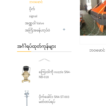
Foam Lifejacket JDW-V
ဘဝဖောင်
ပိုက်
signal
အဏ္ဏဝါ Valve
Foam Lifejacket JDW-I(A)
အကြံအဖန်ဟာ့ဒ်ဝဲ
အင်္ဂါရပ်ထုတ်ကုန်များ
Foam Lifejacket Water
ဘဝဖောင် 
Sprot Type CHA100
ကြေးဝါကို nozzle SN4-
NB-018
ပိုက်ခေါင်း SN4-ST-003
မတ်တပ်ရပ်