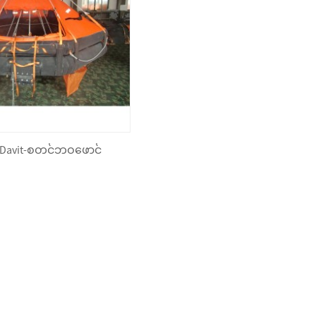
Davit-စတင်ဘဝဖောင်