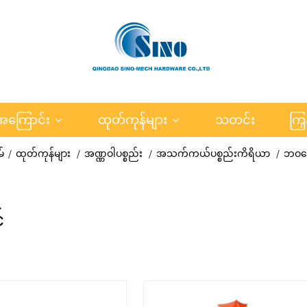
့အကြောင်း
ထုတ်ကုန်များ
သတင်း
ကြ
်
ထုတ်ကုန်များ
အဏ္ဏဝါပစ္စည်း
အသက်ကယ်ပစ္စည်းကိရိယာ
ဘဝဖေ
်