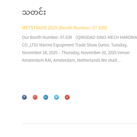
သတင်း
Foam Lifejacket JDW-JL-I
METSTRADE 2025 (Booth Number: 07.639)
Our Booth Number: 07.639 (QINGDAO SINO-MECH HARDW
CO.,LTD) Marine Equipment Trade Show Dates: Tuesday,
Foam Lifejacket JDW-V
November 18, 2025 – Thursday, November 20, 2025 Venue:
Amsterdam RAI, Amsterdam, Netherlands We shall...
Foam Lifejacket JDW-I(A)
Foam Lifejacket Water
Sprot Type CHA100