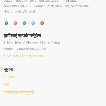
Dates: Tuesday, November 18, 2025 – Thursday,
November 20, 2025 Venue: Amsterdam RAI, Amsterdam,
Netherlands We shall...
हामीलाई सम्पर्क गर्नुहोस
ई-ठेगाना
किंगदाओ चीन-मेक हार्डवेयर कं लिमिटेड
टेलिफोन:
+ 86-532-85729998
info@sino-mech.com
ई-मेल:
सूचना
हाम्रोबारे
नयाँ
हामीलाई सम्पर्क गर्नुहोस